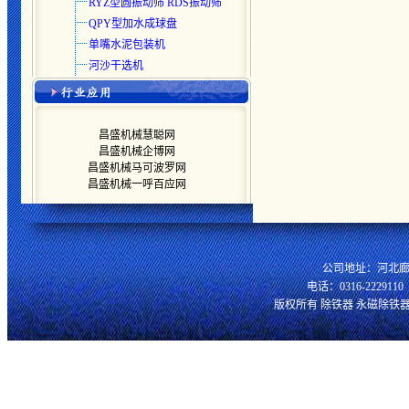
RYZ型圆振动筛 RDS振动筛
QPY型加水成球盘
单嘴水泥包装机
河沙干选机
昌盛机械慧聪网
昌盛机械企博网
昌盛机械马可波罗网
昌盛机械一呼百应网
公司地址：河北廊
电话：0316-2229110 
版权所有 除铁器 永磁除铁