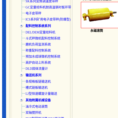
SK系列变频调速皮带秤
GC定量给料机耐高温钢衬板环带
电子皮带秤
ICS系列矿用电子皮带秤(防爆型)
配料控制系统系列
永磁滚筒
DEL/DEM定量给料机
斗式秤微机配料控制系统
磨机负荷监测系统
称重配料控制系统
预加水成球微机控制系统
高炉自动上料系统
DLD固体流量计
输送机系列
各规格板链输送机
槽式链板输送机
LJ型恒速螺旋计量输送
其他附属机械设备
油冷式电动滚筒
双轴搅拌机