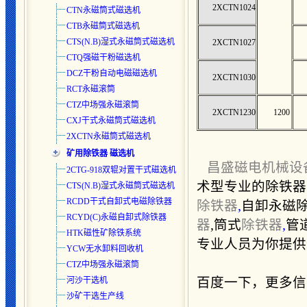
2XCTN1024
CTN永磁筒式磁选机
CTB永磁筒式磁选机
CTS(N.B)湿式永磁筒式磁选
机
2XCTN1027
CTQ强磁干粉磁选机
DCZ干粉自动电磁磁选机
2XCTN1030
RCT永磁滚筒
CTZ中场强永磁滚筒
2XCTN1230
1200
CXJ干式永磁筒式磁选机
2XCTN永磁筒式磁选机
矿用除铁器 磁选机
昌盛磁电机械设
2CTG-918双辊对置干式磁选机
术型专业的除铁器
CTS(N.B)湿式永磁筒式磁选
机
RCDD干式自卸式电磁除铁器
除铁器
,
自卸永磁除
RCYD(C)永磁自卸式除铁器
器
,筒式
除铁器
,
管
HTK磁性矿除铁系统
专业人员为你提供新报
YCW无水卸料回收机
CTZ中场强永磁滚筒
河沙干选机
百度一下，更多信
沙矿干选生产线