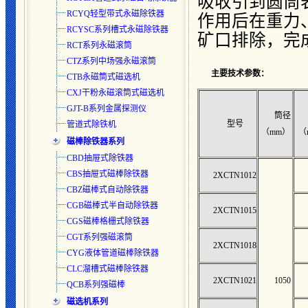
吸收引到圆筒
RCYQ轻型带式永磁除铁器
作用后在重力
RCYSC系列槽式永磁除铁器
矿口排除，完
RCT系列永磁滚筒
CTZ系列中场强永磁滚筒
主要技术参数：
CTB永磁筒式磁选机
CXJ干粉永磁滚筒式磁选机
GJT-B系列金属探测仪
筒径
型号
管道式除铁机
（mm）
（
磁棒除铁器系列
CBD抽屉式除铁器
CBS抽屉式磁棒除铁器
2XCTN1012
CBZ磁棒式自动除铁器
CGB磁棒式半自动除铁器
2XCTN1015
CGS磁棒格栅式除铁器
CGT系列强磁滚筒
2XCTN1018
CYG液体管道磁棒除铁器
CLC溜槽式磁棒除铁器
2XCTN1021
1050
QCB系列强磁棒
磁选机系列