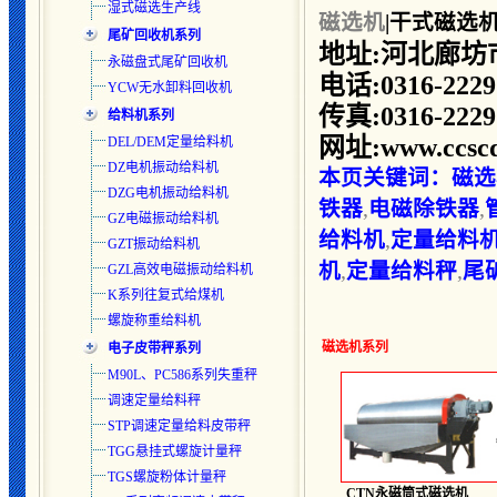
湿式磁选生产线
磁选机
|干式磁选
尾矿回收机系列
地址:河北廊坊
永磁盘式尾矿回收机
电话:0316-2229
YCW无水卸料回收机
传真:0316-2229
给料机系列
网址:www.ccscd
DEL/DEM定量给料机
DZ电机振动给料机
本页关键词：
磁选
DZG电机振动给料机
铁器
,
电磁除铁器
,
GZ电磁振动给料机
给料机
,
定量给料
GZT振动给料机
机
,
定量给料秤
,
尾
GZL高效电磁振动给料机
K系列往复式给煤机
螺旋称重给料机
磁选机
系列
电子皮带秤系列
M90L、PC586系列失重秤
调速定量给料秤
STP调速定量给料皮带秤
TGG悬挂式螺旋计量秤
TGS螺旋粉体计量秤
CTN永磁筒式磁选机