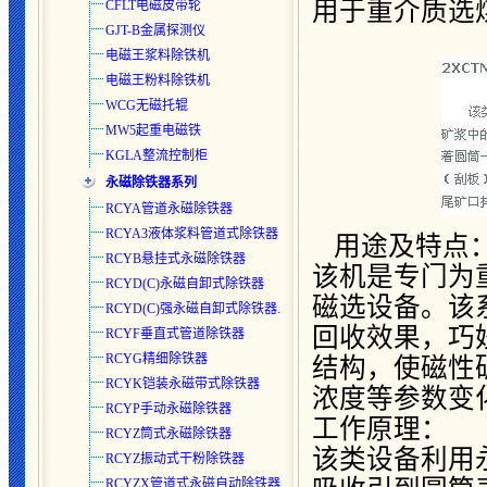
用于重介质选
CFLT电磁皮带轮
GJT-B金属探测仪
电磁王浆料除铁机
电磁王粉料除铁机
WCG无磁托辊
MW5起重电磁铁
KGLA整流控制柜
永磁除铁器系列
RCYA管道永磁除铁器
RCYA3液体浆料管道式除铁器
用途及特点
RCYB悬挂式永磁除铁器
该机是专门为
RCYD(C)永磁自卸式除铁器
磁选设备。该
RCYD(C)强永磁自卸式除铁器.
回收效果，巧
RCYF垂直式管道除铁器
RCYG精细除铁器
结构，使磁性
RCYK铠装永磁带式除铁器
浓度等参数变
RCYP手动永磁除铁器
工作原理：
RCYZ筒式永磁除铁器
该类设备利用
RCYZ振动式干粉除铁器
RCYZX管道式永磁自动除铁器