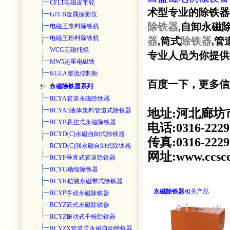
CFLT电磁皮带轮
术型专业的除铁器
GJT-B金属探测仪
除铁器
,
自卸永磁除
电磁王浆料除铁机
电磁王粉料除铁机
器
,筒式
除铁器
,
管
WCG无磁托辊
专业人员为你提供新报
MW5起重电磁铁
KGLA整流控制柜
百度一下，更多信
永磁除铁器系列
RCYA管道永磁除铁器
RCYA3液体浆料管道式除铁器
地址:河北廊坊
RCYB悬挂式永磁除铁器
电话:0316-2229
RCYD(C)永磁自卸式除铁器
传真:0316-2229
RCYD(C)强永磁自卸式除铁器.
网址:www.ccscd
RCYF垂直式管道除铁器
RCYG精细除铁器
RCYK铠装永磁带式除铁器
永磁除铁器
相关产品
RCYP手动永磁除铁器
RCYZ筒式永磁除铁器
RCYZ振动式干粉除铁器
RCYZX管道式永磁自动除铁器