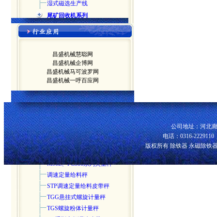
湿式磁选生产线
尾矿回收机系列
永磁盘式尾矿回收机
YCW无水卸料回收机
给料机系列
昌盛机械慧聪网
DEL/DEM定量给料机
昌盛机械企博网
昌盛机械马可波罗网
DZ电机振动给料机
昌盛机械一呼百应网
DZG电机振动给料机
GZ电磁振动给料机
GZT振动给料机
GZL高效电磁振动给料机
公司地址：河北廊
K系列往复式给煤机
电话：0316-2229110 
螺旋称重给料机
版权所有 除铁器 永磁除铁
电子皮带秤系列
M90L、PC586系列失重秤
调速定量给料秤
STP调速定量给料皮带秤
TGG悬挂式螺旋计量秤
TGS螺旋粉体计量秤