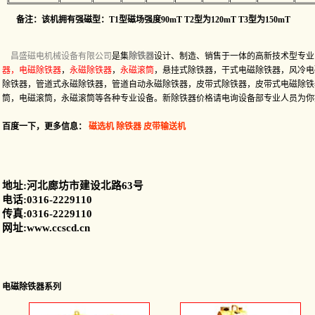
备注：该机拥有强磁型：T1型磁场强度90mT T2型为120mT T3型为150mT
昌盛磁电机械设备有限公司
是集
除铁器
设计、制造、销售于一体的高新技术型专业
器
，
电磁除铁器
，
永磁除铁器
，
永磁滚筒
，悬挂式除铁器，干式电磁除铁器，风冷电
除铁器，管道式永磁除铁器，管道自动永磁除铁器，皮带式除铁器，皮带式电磁除铁
筒，电磁滚筒，永磁滚筒等各种专业设备。新除铁器价格请电询设备部专业人员为你提供新报
百度一下，更多信息：
磁选机
除铁器
皮带输送机
地址:河北廊坊市建设北路63号
电话:0316-2229110
传真:0316-2229110
网址:www.ccscd.cn
电磁除铁器系列