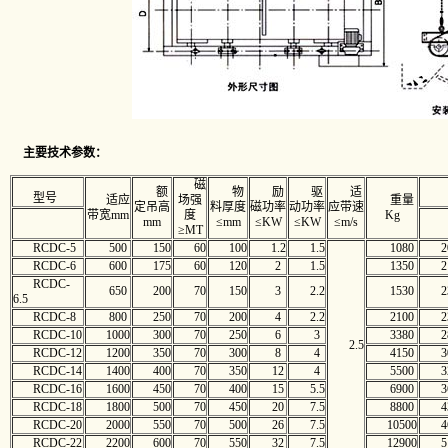
主要技术参数：
磁
额
物
励
驱
适
型号
适应
场强
重量
定吊高
料厚度
磁功率
动功率
应带速
带宽mm
度
Kg
mm
≤mm
≤KW
≤KW
≤m/s
≥MT
RCDC-5
500
150
60
100
1.2
1.5
1080
2
RCDC-6
600
175
60
120
2
1.5
1350
2
RCDC-
650
200
70
150
3
2.2
1530
2
6.5
RCDC-8
800
250
70
200
4
2.2
2100
2
RCDC-10
1000
300
70
250
6
3
3380
2
2.5
RCDC-12
1200
350
70
300
8
4
4150
3
RCDC-14
1400
400
70
350
12
4
5500
3
RCDC-16
1600
450
70
400
15
5.5
6900
3
RCDC-18
1800
500
70
450
20
7.5
8800
4
RCDC-20
2000
550
70
500
26
7.5
10500
4
RCDC-22
2200
600
70
550
32
7.5
12900
5