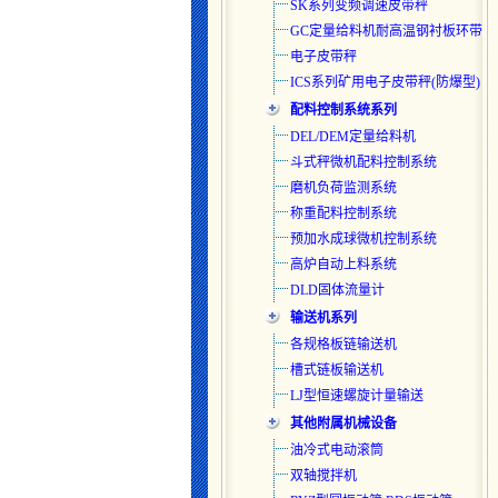
SK系列变频调速皮带秤
GC定量给料机耐高温钢衬板环带
电子皮带秤
ICS系列矿用电子皮带秤(防爆型)
配料控制系统系列
DEL/DEM定量给料机
斗式秤微机配料控制系统
磨机负荷监测系统
称重配料控制系统
预加水成球微机控制系统
高炉自动上料系统
DLD固体流量计
输送机系列
各规格板链输送机
槽式链板输送机
LJ型恒速螺旋计量输送
其他附属机械设备
油冷式电动滚筒
双轴搅拌机