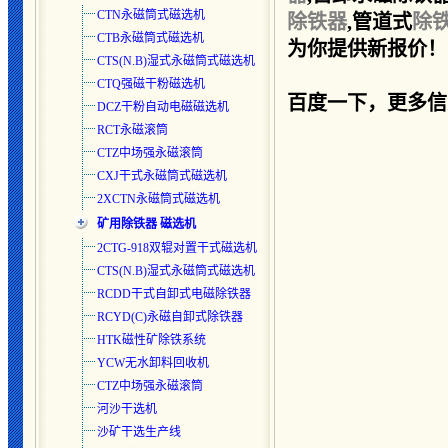
CTN永磁筒式磁选机
除铁器
,
管道式
除
CTB永磁筒式磁选机
为你提供新报价！电话
CTS(N.B)湿式永磁筒式磁选
机
CTQ强磁干粉磁选机
百度一下，更多信
DCZ干粉自动电磁磁选机
RCT永磁滚筒
CTZ中场强永磁滚筒
CXJ干式永磁筒式磁选机
2XCTN永磁筒式磁选机
矿用除铁器 磁选机
2CTG-918双辊对置干式磁选机
CTS(N.B)湿式永磁筒式磁选
机
RCDD干式自卸式电磁除铁器
RCYD(C)永磁自卸式除铁器
HTK磁性矿除铁系统
YCW无水卸料回收机
CTZ中场强永磁滚筒
河沙干选机
沙矿干选生产线