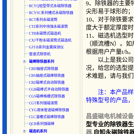
9、除铁器的主要
RCYQ轻型带式永磁除铁器
尖形易于球形的；
RCYSC系列槽式永磁除铁器
10、对于除铁要
RCT系列永磁滚筒
度大于额定厚度时
CTZ系列中场强永磁滚筒
CTB永磁筒式磁选机
11、磁选机选型
CXJ干粉永磁滚筒式磁选机
（顺流槽N）。如
GJT-B系列金属探测仪
根据用户产量t/h
管道式除铁机
以上是我公司多
磁棒除铁器系列
况，给您的选型提
CBD抽屉式除铁器
术难题，请与我们
CBS抽屉式磁棒除铁器
CBZ磁棒式自动除铁器
CGB磁棒式半自动除铁器
注：本产品样
CGS磁棒格栅式除铁器
特殊型号的产品，
CGT系列强磁滚筒
CYG液体管道磁棒除铁器
昌盛磁电机械设备
CLC溜槽式磁棒除铁器
型专业的除铁器生
QCB系列强磁棒
磁选机系列
器
,
自卸永磁除铁器