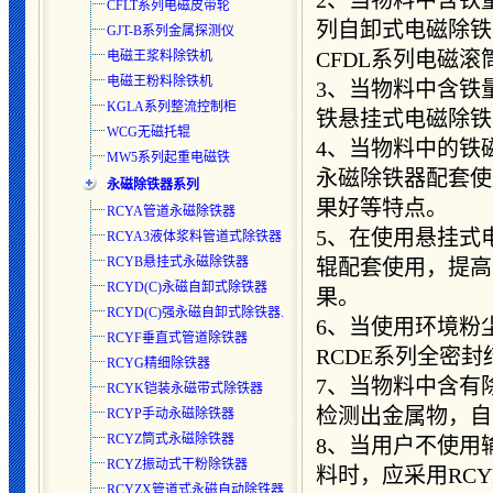
2、当物料中含铁量
CFLT系列电磁皮带轮
列自卸式电磁除铁
GJT-B系列金属探测仪
CFDL系列电磁滚
电磁王浆料除铁机
电磁王粉料除铁机
3、当物料中含铁量
KGLA系列整流控制柜
铁悬挂式电磁除铁
WCG无磁托辊
4、当物料中的铁
MW5系列起重电磁铁
永磁除铁器配套使
永磁除铁器系列
果好等特点。
RCYA管道永磁除铁器
5、在使用悬挂式
RCYA3液体浆料管道式除铁器
RCYB悬挂式永磁除铁器
辊配套使用，提高
RCYD(C)永磁自卸式除铁器
果。
RCYD(C)强永磁自卸式除铁器.
6、当使用环境粉
RCYF垂直式管道除铁器
RCDE系列全密
RCYG精细除铁器
7、当物料中含有
RCYK铠装永磁带式除铁器
检测出金属物，自
RCYP手动永磁除铁器
RCYZ筒式永磁除铁器
8、当用户不使用
RCYZ振动式干粉除铁器
料时，应采用RCY
RCYZX管道式永磁自动除铁器