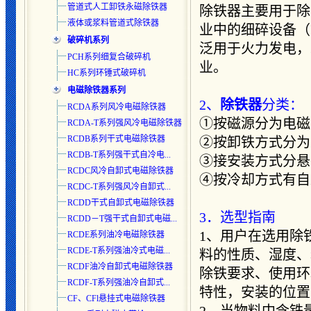
管道式人工卸铁永磁除铁器
除铁器主要用于除
液体或浆料管道式除铁器
业中的细碎设备（
破碎机系列
泛用于火力发电，
PCH系列细复合破碎机
业。
HC系列环锤式破碎机
电磁除铁器系列
2、
除铁器
分类：
RCDA系列风冷电磁除铁器
①按磁源分为电磁
RCDA-T系列强风冷电磁除铁器
RCDB系列干式电磁除铁器
②按卸铁方式分为
RCDB-T系列强干式自冷电...
③接安装方式分悬
RCDC风冷自卸式电磁除铁器
④按冷却方式有自
RCDC-T系列强风冷自卸式
...
RCDD干式自卸式电磁除铁器
3．选型指南
RCDD－T强干式自卸式电磁...
1、用户在选用除
RCDE系列油冷电磁除铁器
RCDE-T系列强油冷式电磁...
料的性质、湿度、
RCDF油冷自卸式电磁除铁器
除铁要求、使用环
RCDF-T系列强油冷自卸式...
特性，安装的位置
CF、CFl悬挂式电磁除铁器