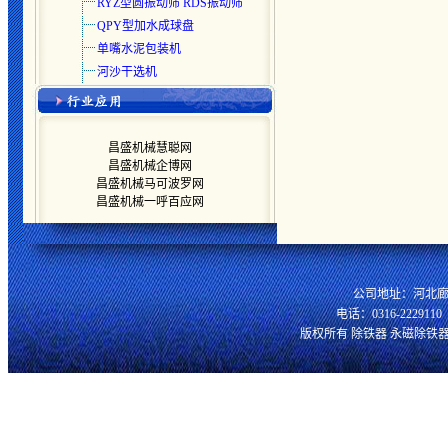
RYZ型圆振动筛 RDS振动筛
QPY型加水成球盘
单嘴水泥包装机
河沙干选机
昌盛机械慧聪网
昌盛机械企博网
昌盛机械马可波罗网
昌盛机械一呼百应网
公司地址：河北廊
电话：0316-2229110 
版权所有 除铁器 永磁除铁