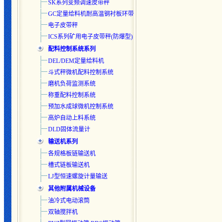
SK系列变频调速皮带秤
GC定量给料机耐高温钢衬板环带
电子皮带秤
ICS系列矿用电子皮带秤(防爆型)
配料控制系统系列
DEL/DEM定量给料机
斗式秤微机配料控制系统
磨机负荷监测系统
称重配料控制系统
预加水成球微机控制系统
高炉自动上料系统
DLD固体流量计
输送机系列
各规格板链输送机
槽式链板输送机
LJ型恒速螺旋计量输送
其他附属机械设备
油冷式电动滚筒
双轴搅拌机