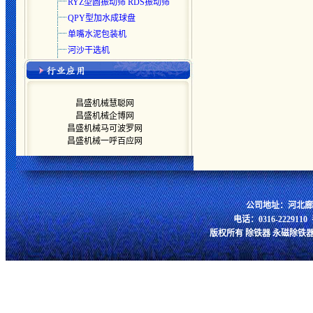
RYZ型圆振动筛 RDS振动筛
QPY型加水成球盘
单嘴水泥包装机
河沙干选机
昌盛机械慧聪网
昌盛机械企博网
昌盛机械马可波罗网
昌盛机械一呼百应网
公司地址：河北廊
电话：0316-2229110 手
版权所有 除铁器 永磁除铁