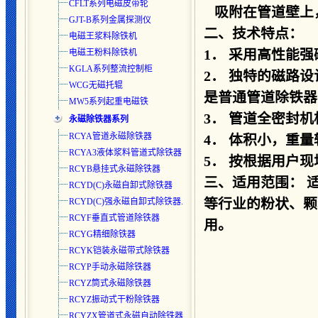
CFLT系列电磁皮带轮
吸附在管道壁上
GJT-B系列金属探测仪
二、技术特点：
电磁王浆料除铁机
1． 采用高性能
电磁王粉料除铁机
KGLA系列整流控制柜
2． 独特的磁路
WCG无磁托辊
是普通管道除铁器的
MW5系列起重电磁铁
3． 管道全密封
永磁除铁器系列
RCYA管道永磁除铁器
4． 体积小，重
RCYA3液体浆料管道式除铁器
5． 按根据用户
RCYB悬挂式永磁除铁器
三、适用范围： 
RCYD(C)永磁自卸式除铁器
等行业的粉状、颗
RCYD(C)强永磁自卸式除铁器.
RCYF垂直式管道除铁器
用。
RCYG精细除铁器
RCYK铠装永磁带式除铁器
RCYP手动永磁除铁器
RCYZ筒式永磁除铁器
RCYZ振动式干粉除铁器
RCYZX管道式永磁自动除铁器