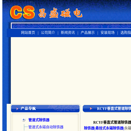
网站首页 |
公司简介 |
新闻资讯 |
产品展示 |
安装现场 |
选购指
RCYF垂直式管道除
管道式除铁器
RCYF垂直式管道除铁
管道式永磁自动除铁器
除铁器|悬挂式永磁除铁器|
永