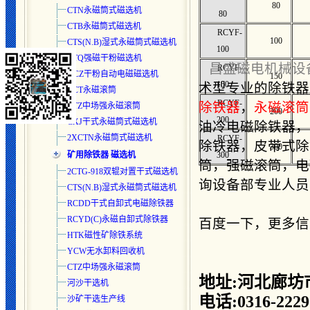
80
CTN永磁筒式磁选机
80
CTB永磁筒式磁选机
RCYF-
100
CTS(N.B)湿式永磁筒式磁选
机
100
CTQ强磁干粉磁选机
昌盛磁电机械设
RCYF-
DCZ干粉自动电磁磁选机
150
150
术型专业的除铁器
RCT永磁滚筒
RCYF-
除铁器
，
永磁滚筒
CTZ中场强永磁滚筒
200
200
CXJ干式永磁筒式磁选机
油冷电磁除铁器，
2XCTN永磁筒式磁选机
RCYF-
除铁器，皮带式除
300
矿用除铁器 磁选机
300
筒，强磁滚筒，电
2CTG-918双辊对置干式磁选机
询设备部专业人员为你
CTS(N.B)湿式永磁筒式磁选
机
RCDD干式自卸式电磁除铁器
RCYD(C)永磁自卸式除铁器
百度一下，更多信
HTK磁性矿除铁系统
YCW无水卸料回收机
CTZ中场强永磁滚筒
地址:河北廊坊
河沙干选机
电话:0316-2229
沙矿干选生产线