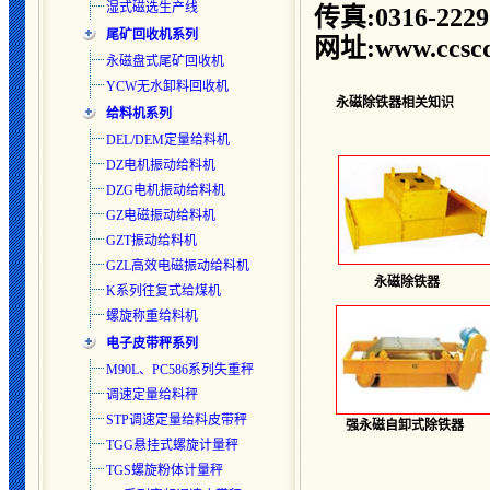
湿式磁选生产线
传真:0316-2229
尾矿回收机系列
网址:www.ccscd
永磁盘式尾矿回收机
YCW无水卸料回收机
永磁除铁器相关知识
给料机系列
DEL/DEM定量给料机
DZ电机振动给料机
DZG电机振动给料机
GZ电磁振动给料机
GZT振动给料机
GZL高效电磁振动给料机
永磁除铁器
K系列往复式给煤机
螺旋称重给料机
电子皮带秤系列
M90L、PC586系列失重秤
调速定量给料秤
STP调速定量给料皮带秤
强
永磁自卸式除铁器
TGG悬挂式螺旋计量秤
TGS螺旋粉体计量秤