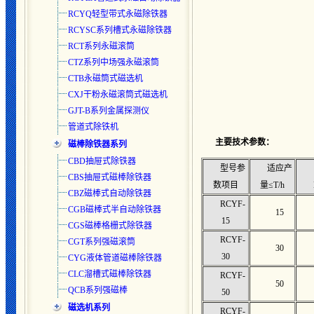
RCYQ轻型带式永磁除铁器
RCYSC系列槽式永磁除铁器
RCT系列永磁滚筒
CTZ系列中场强永磁滚筒
CTB永磁筒式磁选机
CXJ干粉永磁滚筒式磁选机
GJT-B系列金属探测仪
管道式除铁机
主要技术参数：
磁棒除铁器系列
CBD抽屉式除铁器
型号参
适应产
CBS抽屉式磁棒除铁器
数项目
量≤T/h
CBZ磁棒式自动除铁器
RCYF-
CGB磁棒式半自动除铁器
15
15
CGS磁棒格栅式除铁器
RCYF-
CGT系列强磁滚筒
30
30
CYG液体管道磁棒除铁器
CLC溜槽式磁棒除铁器
RCYF-
50
QCB系列强磁棒
50
磁选机系列
RCYF-