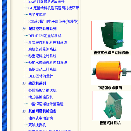
SK系列变频调速皮带秤
GC定量给料机耐高温钢衬板环带
电子皮带秤
ICS系列矿用电子皮带秤(防爆型)
配料控制系统系列
DEL/DEM定量给料机
斗式秤微机配料控制系统
磨机负荷监测系统
管道式永磁自动除铁器
称重配料控制系统
预加水成球微机控制系统
高炉自动上料系统
DLD固体流量计
输送机系列
中场强永磁滚筒
各规格板链输送机
槽式链板输送机
LJ型恒速螺旋计量输送
其他附属机械设备
油冷式电动滚筒
管道式除铁机
双轴搅拌机