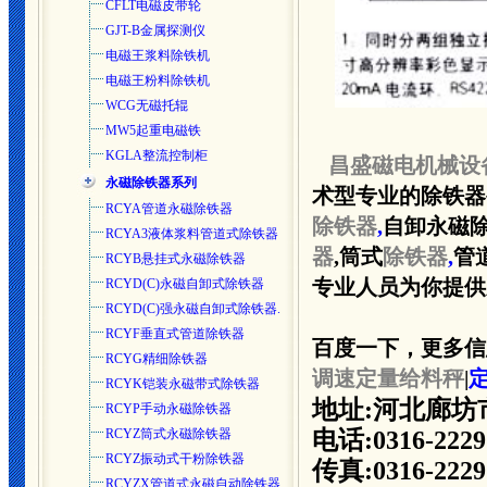
CFLT电磁皮带轮
GJT-B金属探测仪
电磁王浆料除铁机
电磁王粉料除铁机
WCG无磁托辊
MW5起重电磁铁
KGLA整流控制柜
昌盛磁电机械设
永磁除铁器系列
术型专业的除铁器
RCYA管道永磁除铁器
除铁器
,
自卸永磁除
RCYA3液体浆料管道式除铁器
器
,筒式
除铁器
,
管
RCYB悬挂式永磁除铁器
RCYD(C)永磁自卸式除铁器
专业人员为你提供新报
RCYD(C)强永磁自卸式除铁器.
RCYF垂直式管道除铁器
百度一下，更多信
RCYG精细除铁器
调速定量给料秤
|
RCYK铠装永磁带式除铁器
地址:河北廊坊
RCYP手动永磁除铁器
RCYZ筒式永磁除铁器
电话:0316-2229
RCYZ振动式干粉除铁器
传真:0316-2229
RCYZX管道式永磁自动除铁器