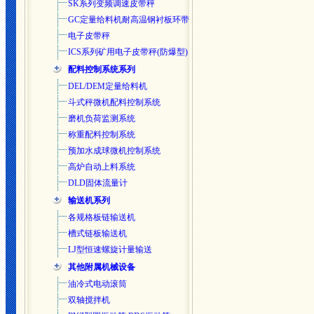
SK系列变频调速皮带秤
GC定量给料机耐高温钢衬板环带
电子皮带秤
ICS系列矿用电子皮带秤(防爆型)
配料控制系统系列
DEL/DEM定量给料机
斗式秤微机配料控制系统
磨机负荷监测系统
称重配料控制系统
预加水成球微机控制系统
高炉自动上料系统
DLD固体流量计
输送机系列
各规格板链输送机
槽式链板输送机
LJ型恒速螺旋计量输送
其他附属机械设备
油冷式电动滚筒
双轴搅拌机