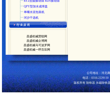
RYZ型圆振动筛 RDS振动筛
QPY型加水成球盘
单嘴水泥包装机
河沙干选机
昌盛机械慧聪网
昌盛机械企博网
昌盛机械马可波罗网
昌盛机械一呼百应网
公司地址：河北廊
电话：0316-2229110 
版权所有 除铁器 永磁除铁