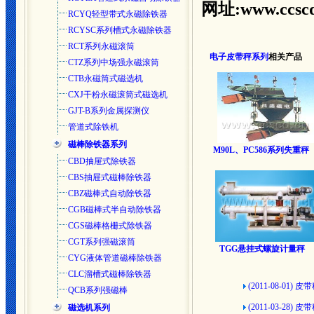
网址:www.ccscd
RCYQ轻型带式永磁除铁器
RCYSC系列槽式永磁除铁器
RCT系列永磁滚筒
电子皮带秤系列
相关产品
CTZ系列中场强永磁滚筒
CTB永磁筒式磁选机
CXJ干粉永磁滚筒式磁选机
GJT-B系列金属探测仪
管道式除铁机
磁棒除铁器系列
M90L、PC586系列
失重秤
CBD抽屉式除铁器
CBS抽屉式磁棒除铁器
CBZ磁棒式自动除铁器
CGB磁棒式半自动除铁器
CGS磁棒格栅式除铁器
CGT系列强磁滚筒
TGG悬挂式螺旋
计量秤
CYG液体管道磁棒除铁器
CLC溜槽式磁棒除铁器
(2011-08-01)
皮带
QCB系列强磁棒
(2011-03-28)
皮带
磁选机系列