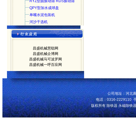
RYZ型圆振动筛 RDS振动筛
QPY型加水成球盘
单嘴水泥包装机
河沙干选机
昌盛机械慧聪网
昌盛机械企博网
昌盛机械马可波罗网
昌盛机械一呼百应网
公司地址：河北廊
电话：0316-2229110 手
版权所有 除铁器 永磁除铁