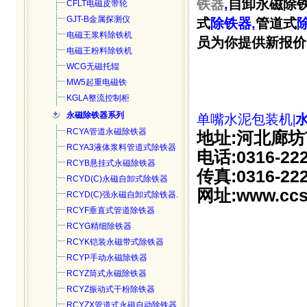
铁器
,
自卸永磁除铁
CFLT电磁皮带轮
GJT-B金属探测仪
式
除铁器
,
管道式
电磁王浆料除铁机
员为你提供新报价！电
电磁王粉料除铁机
WCG无磁托辊
MW5起重电磁铁
KGLA整流控制柜
永磁除铁器系列
单嘴水泥包装机
|
RCYA管道永磁除铁器
地址:河北廊坊
RCYA3液体浆料管道式除铁器
电话:0316-22
RCYB悬挂式永磁除铁器
传真:0316-22
RCYD(C)永磁自卸式除铁器
网址:www.ccs
RCYD(C)强永磁自卸式除铁器.
RCYF垂直式管道除铁器
RCYG精细除铁器
RCYK铠装永磁带式除铁器
RCYP手动永磁除铁器
RCYZ筒式永磁除铁器
RCYZ振动式干粉除铁器
RCYZX管道式永磁自动除铁器