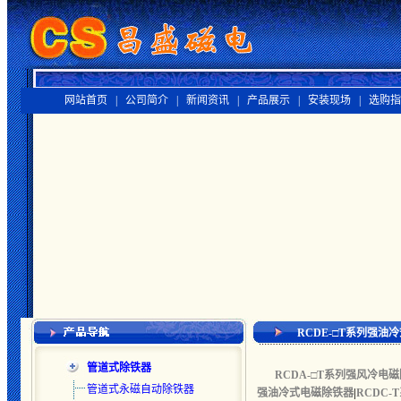
网站首页 |
公司简介 |
新闻资讯 |
产品展示 |
安装现场 |
选购指
RCDE-□T系列强油
管道式除铁器
RCDA-□T系列强风冷电
管道式永磁自动除铁器
强油冷式电磁除铁器
|
RCDC