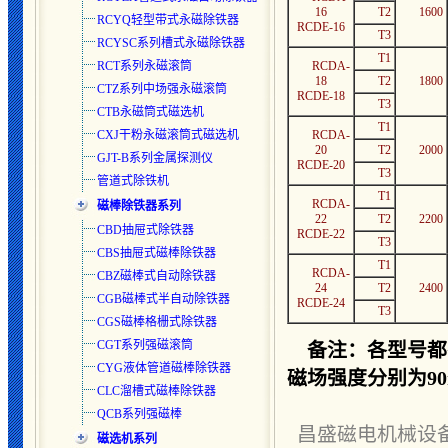
16
T2
1600
RCYQ轻型带式永磁除铁器
RCDE-16
T3
RCYSC系列槽式永磁除铁器
T1
RCT系列永磁滚筒
RCDA-
18
T2
1800
CTZ系列中场强永磁滚筒
RCDE-18
T3
CTB永磁筒式磁选机
T1
CXJ干粉永磁滚筒式磁选机
RCDA-
20
T2
2000
GJT-B系列金属探测仪
RCDE-20
T3
管道式除铁机
T1
RCDA-
磁棒除铁器系列
22
T2
2200
CBD抽屉式除铁器
RCDE-22
T3
CBS抽屉式磁棒除铁器
T1
RCDA-
CBZ磁棒式自动除铁器
24
T2
2400
CGB磁棒式半自动除铁器
RCDE-24
T3
CGS磁棒格栅式除铁器
CGT系列强磁滚筒
备注：各型号都
CYG液体管道磁棒除铁器
磁场强度分别为90m
CLC溜槽式磁棒除铁器
QCB系列强磁棒
昌盛磁电机械设
磁选机系列