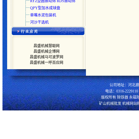
RYZ型圆振动筛 RDS振动筛
QPY型加水成球盘
单嘴水泥包装机
河沙干选机
昌盛机械慧聪网
昌盛机械企博网
昌盛机械马可波罗网
昌盛机械一呼百应网
公司地址：河北廊
电话：0316-2229110 
版权所有 除铁器 永磁
矿山机械批发
机械网站