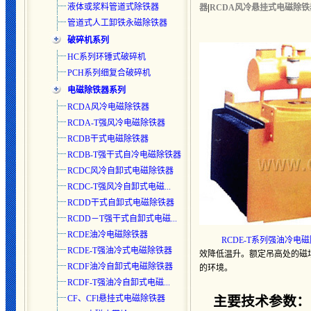
液体或浆料管道式除铁器
器
|
RCDA风冷悬挂式电磁除铁
管道式人工卸铁永磁除铁器
破碎机系列
HC系列环锤式破碎机
PCH系列细复合破碎机
电磁除铁器系列
RCDA风冷电磁除铁器
RCDA-T强风冷电磁除铁器
RCDB干式电磁除铁器
RCDB-T强干式自冷电磁除铁器
RCDC风冷自卸式电磁除铁器
RCDC-T强风冷自卸式电磁...
RCDD干式自卸式电磁除铁器
RCDD－T强干式自卸式电磁...
RCDE油冷电磁除铁器
RCDE-T系列强油冷电
RCDE-T强油冷式电磁除铁器
效降低温升。额定吊高处的磁
RCDF油冷自卸式电磁除铁器
的环境。
RCDF-T强油冷自卸式电磁...
CF、CFl悬挂式电磁除铁器
主要技术参数：