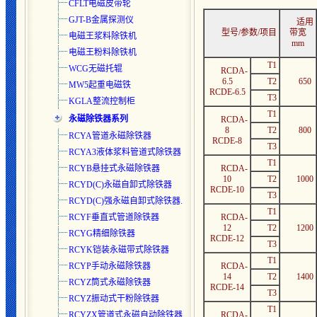
CFLT电磁皮带轮
GJT-B金属探测仪
适用
型号/参数/项目
带宽
电磁王浆料除铁机
mm
电磁王粉料除铁机
T1
WCG无磁托辊
RCDA-
6.5
T2
650
MW5起重电磁铁
RCDE-6.5
T3
KGLA整流控制柜
T1
永磁除铁器系列
RCDA-
8
T2
800
RCYA管道永磁除铁器
RCDE-8
T3
RCYA3液体浆料管道式除铁器
T1
RCYB悬挂式永磁除铁器
RCDA-
10
T2
1000
RCYD(C)永磁自卸式除铁器
RCDE-10
T3
RCYD(C)强永磁自卸式除铁器.
T1
RCYF垂直式管道除铁器
RCDA-
12
T2
1200
RCYG精细除铁器
RCDE-12
T3
RCYK铠装永磁带式除铁器
T1
RCYP手动永磁除铁器
RCDA-
14
T2
1400
RCYZ筒式永磁除铁器
RCDE-14
T3
RCYZ振动式干粉除铁器
T1
RCYZX管道式永磁自动除铁器
RCDA-