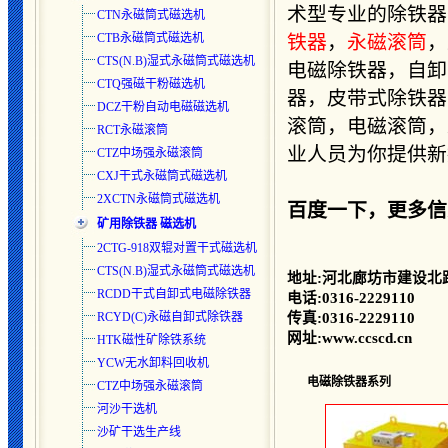
术型专业的除铁器
CTN永磁筒式磁选机
CTB永磁筒式磁选机
铁器
，
永磁滚筒
，
CTS(N.B)湿式永磁筒式磁选
机
电磁除铁器，自卸
CTQ强磁干粉磁选机
器，皮带式除铁器
DCZ干粉自动电磁磁选机
滚筒，电磁滚筒，
RCT永磁滚筒
业人员为你提供新报价
CTZ中场强永磁滚筒
CXJ干式永磁筒式磁选机
2XCTN永磁筒式磁选机
百度一下，更多信
矿用除铁器 磁选机
2CTG-918双辊对置干式磁选机
CTS(N.B)湿式永磁筒式磁选
机
地址:河北廊坊市建设北路
RCDD干式自卸式电磁除铁器
电话:0316-2229110
RCYD(C)永磁自卸式除铁器
传真:0316-2229110
网址:www.ccscd.cn
HTK磁性矿除铁系统
YCW无水卸料回收机
电磁除铁器系列
CTZ中场强永磁滚筒
河沙干选机
沙矿干选生产线