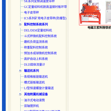
SK系列变频调速皮带秤
GC定量给料机耐高温钢衬板环带
电子皮带秤
ICS系列矿用电子皮带秤(防爆型)
配料控制系统系列
电磁王浆料除铁
DEL/DEM定量给料机
斗式秤微机配料控制系统
磨机负荷监测系统
称重配料控制系统
预加水成球微机控制系统
高炉自动上料系统
DLD固体流量计
输送机系列
各规格板链输送机
槽式链板输送机
LJ型恒速螺旋计量输送
其他附属机械设备
油冷式电动滚筒
双轴搅拌机