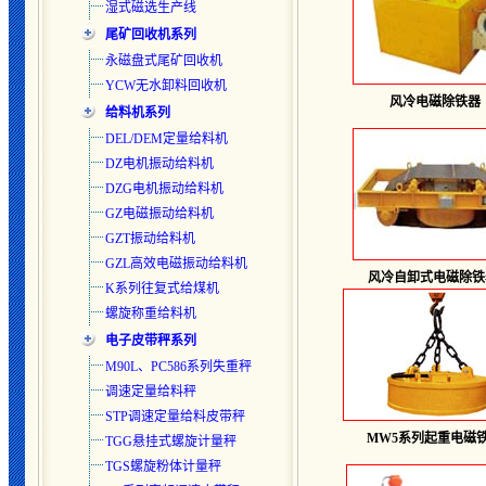
湿式磁选生产线
尾矿回收机系列
永磁盘式尾矿回收机
YCW无水卸料回收机
风冷电磁除铁器
给料机系列
DEL/DEM定量给料机
DZ电机振动给料机
DZG电机振动给料机
GZ电磁振动给料机
GZT振动给料机
GZL高效电磁振动给料机
风冷自卸式电磁除铁
K系列往复式给煤机
螺旋称重给料机
电子皮带秤系列
M90L、PC586系列失重秤
调速定量给料秤
STP调速定量给料皮带秤
MW5系列起重电磁
TGG悬挂式螺旋计量秤
TGS螺旋粉体计量秤