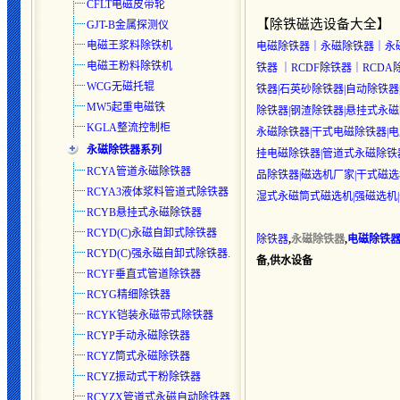
CFLT电磁皮带轮
【除铁磁选设备大全】
GJT-B金属探测仪
电磁王浆料除铁机
电磁除铁器｜永磁除铁器｜永磁
电磁王粉料除铁机
铁器 ｜RCDF除铁器｜RC
WCG无磁托辊
铁器|石英砂除铁器|自动除铁器
MW5起重电磁铁
除铁器|钢渣除铁器|悬挂式永磁
KGLA整流控制柜
永磁除铁器|干式电磁除铁器|电
永磁除铁器系列
挂电磁除铁器|管道式永磁除铁
RCYA管道永磁除铁器
品除铁器|磁选机厂家|干式磁选
RCYA3液体浆料管道式除铁器
湿式永磁筒式磁选机|强磁选机
RCYB悬挂式永磁除铁器
RCYD(C)永磁自卸式除铁器
除铁器
,
永磁除铁器
,
电磁除铁
RCYD(C)强永磁自卸式除铁器.
备,供水设备
RCYF垂直式管道除铁器
RCYG精细除铁器
RCYK铠装永磁带式除铁器
RCYP手动永磁除铁器
RCYZ筒式永磁除铁器
RCYZ振动式干粉除铁器
RCYZX管道式永磁自动除铁器