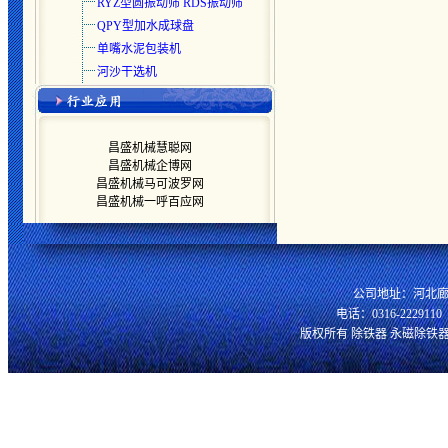
RYZ型圆振动筛 RDS振动筛
QPY型加水成球盘
单嘴水泥包装机
河沙干选机
昌盛机械慧聪网
昌盛机械企博网
昌盛机械马可波罗网
昌盛机械一呼百应网
公司地址：河北廊
电话：0316-2229110 
版权所有 除铁器 永磁除铁