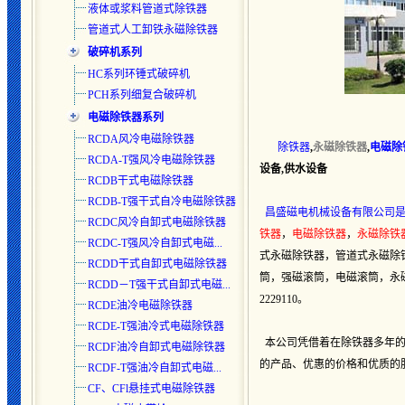
液体或浆料管道式除铁器
管道式人工卸铁永磁除铁器
破碎机系列
HC系列环锤式破碎机
PCH系列细复合破碎机
电磁除铁器系列
RCDA风冷电磁除铁器
除铁器
,
永磁除铁器
,
电磁除
RCDA-T强风冷电磁除铁器
设备,供水设备
RCDB干式电磁除铁器
RCDB-T强干式自冷电磁除铁器
昌盛磁电机械设备有限公司
RCDC风冷自卸式电磁除铁器
铁器
，
电磁除铁器
，
永磁除铁
RCDC-T强风冷自卸式电磁...
式永磁除铁器，管道式永磁除
RCDD干式自卸式电磁除铁器
筒，强磁滚筒，电磁滚筒，永磁
RCDD－T强干式自卸式电磁...
2229110。
RCDE油冷电磁除铁器
RCDE-T强油冷式电磁除铁器
本公司凭借着在除铁器多年的
RCDF油冷自卸式电磁除铁器
的产品、优惠的价格和优质的
RCDF-T强油冷自卸式电磁...
CF、CFl悬挂式电磁除铁器