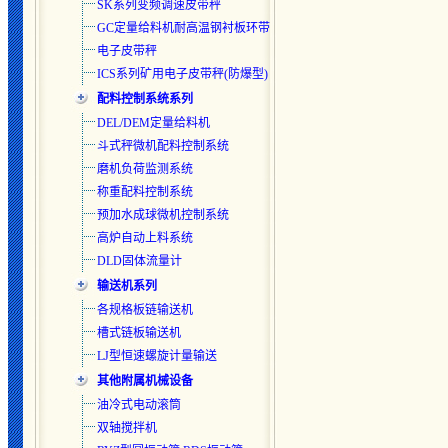
SK系列变频调速皮带秤
GC定量给料机耐高温钢衬板环带
电子皮带秤
ICS系列矿用电子皮带秤(防爆型)
配料控制系统系列
DEL/DEM定量给料机
斗式秤微机配料控制系统
磨机负荷监测系统
称重配料控制系统
预加水成球微机控制系统
高炉自动上料系统
DLD固体流量计
输送机系列
各规格板链输送机
槽式链板输送机
LJ型恒速螺旋计量输送
其他附属机械设备
油冷式电动滚筒
双轴搅拌机