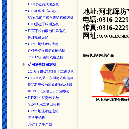
CTN永磁筒式磁选机
地址:河北廊坊
CTB永磁筒式磁选机
CTS(N.B)湿式永磁筒式磁选
机
电话:0316-2229
CTQ强磁干粉磁选机
传真:0316-2229
DCZ干粉自动电磁磁选机
网址:www.ccscd
RCT永磁滚筒
CTZ中场强永磁滚筒
CXJ干式永磁筒式磁选机
破碎机系列
相关产品
2XCTN永磁筒式磁选机
矿用除铁器 磁选机
2CTG-918双辊对置干式磁选机
CTS(N.B)湿式永磁筒式磁选
机
RCDD干式自卸式电磁除铁器
RCYD(C)永磁自卸式除铁器
HTK磁性矿除铁系统
PCH系列细复合破碎
YCW无水卸料回收机
CTZ中场强永磁滚筒
河沙干选机
沙矿干选生产线