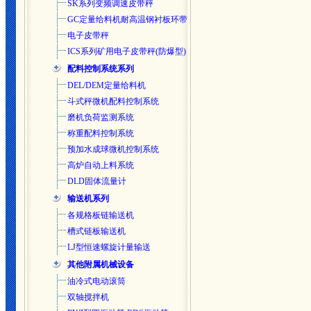
SK系列变频调速皮带秤
GC定量给料机耐高温钢衬板环带
电子皮带秤
ICS系列矿用电子皮带秤(防爆型)
配料控制系统系列
DEL/DEM定量给料机
斗式秤微机配料控制系统
磨机负荷监测系统
称重配料控制系统
预加水成球微机控制系统
高炉自动上料系统
DLD固体流量计
输送机系列
各规格板链输送机
槽式链板输送机
LJ型恒速螺旋计量输送
其他附属机械设备
油冷式电动滚筒
双轴搅拌机