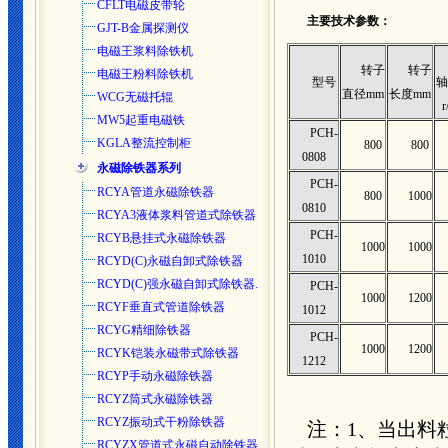
CFLT电磁皮带轮
主要技术参数：
GJT-B金属探测仪
电磁王浆料除铁机
转子
转子
电磁王粉料除铁机
型号
轴
直径mm
长度mm
WCG无磁托辊
r
MW5起重电磁铁
PCH-
KGLA整流控制柜
800
800
0808
永磁除铁器系列
PCH-
RCYA管道永磁除铁器
800
1000
0810
RCYA3液体浆料管道式除铁器
PCH-
RCYB悬挂式永磁除铁器
1000
1000
1010
RCYD(C)永磁自卸式除铁器
RCYD(C)强永磁自卸式除铁器.
PCH-
1000
1200
RCYF垂直式管道除铁器
1012
RCYG精细除铁器
PCH-
1000
1200
RCYK铠装永磁带式除铁器
1212
RCYP手动永磁除铁器
RCYZ筒式永磁除铁器
RCYZ振动式干粉除铁器
注：1、当出料粒
RCYZX管道式永磁自动除铁器