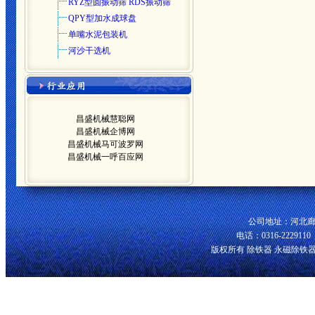
RYZ型圆振动筛 RDS振动筛
QPY型加水成球盘
单嘴水泥包装机
河沙干选机
昌盛机械慧聪网
昌盛机械企博网
昌盛机械马可波罗网
昌盛机械一呼百应网
公司地址：河北廊
电话：0316-2229110 
版权所有 除铁器 永磁除铁