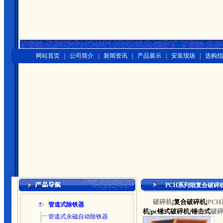
网站首页 |
公司简介 |
新闻资讯 |
产品展示 |
安装现场 |
选购指
PCH系列细复合破碎
破碎机
|复合破碎机|
PC
管道式除铁器
机|pc锤式破碎机|锤击式
破
管道式永磁自动除铁器