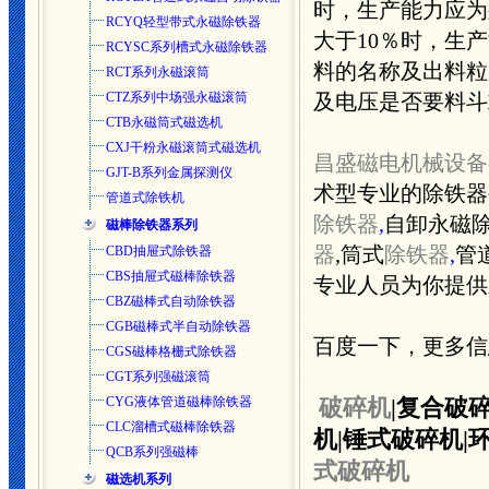
时，生产能力应为
RCYQ轻型带式永磁除铁器
大于10％时，生
RCYSC系列槽式永磁除铁器
料的名称及出料粒
RCT系列永磁滚筒
CTZ系列中场强永磁滚筒
及电压是否要料斗
CTB永磁筒式磁选机
CXJ干粉永磁滚筒式磁选机
昌盛磁电机械设备
GJT-B系列金属探测仪
术型专业的除铁器
管道式除铁机
除铁器
,
自卸永磁除
磁棒除铁器系列
CBD抽屉式除铁器
器
,筒式
除铁器
,
管
CBS抽屉式磁棒除铁器
专业人员为你提供新
CBZ磁棒式自动除铁器
CGB磁棒式半自动除铁器
百度一下，更多信
CGS磁棒格栅式除铁器
CGT系列强磁滚筒
CYG液体管道磁棒除铁器
破碎机
|复合破碎
CLC溜槽式磁棒除铁器
机|锤式破碎机|
QCB系列强磁棒
式破碎机
磁选机系列