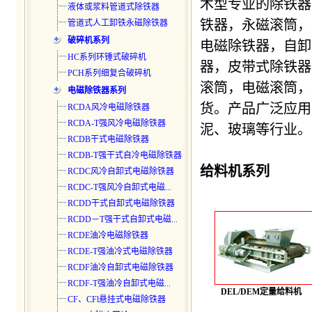
术型专业的除铁器
液体或浆料管道式除铁器
铁器
，
永磁滚筒
，
管道式人工卸铁永磁除铁器
破碎机系列
电磁除铁器，自卸
HC系列环锤式破碎机
器，皮带式除铁器
PCH系列细复合破碎机
滚筒，电磁滚筒，
电磁除铁器系列
货。产品广泛应用
RCDA风冷电磁除铁器
RCDA-T强风冷电磁除铁器
泥、玻璃等行业。
RCDB干式电磁除铁器
RCDB-T强干式自冷电磁除铁器
给料机
系列
RCDC风冷自卸式电磁除铁器
RCDC-T强风冷自卸式电磁...
RCDD干式自卸式电磁除铁器
RCDD－T强干式自卸式电磁...
RCDE油冷电磁除铁器
RCDE-T强油冷式电磁除铁器
RCDF油冷自卸式电磁除铁器
RCDF-T强油冷自卸式电磁...
DEL/DEM定量给料机
CF、CFl悬挂式电磁除铁器