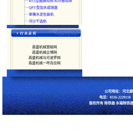
RYZ型圆振动筛 RDS振动筛
QPY型加水成球盘
单嘴水泥包装机
河沙干选机
昌盛机械慧聪网
昌盛机械企博网
昌盛机械马可波罗网
昌盛机械一呼百应网
公司地址：河北廊
电话：0316-2229110 手
版权所有 除铁器 永磁除铁