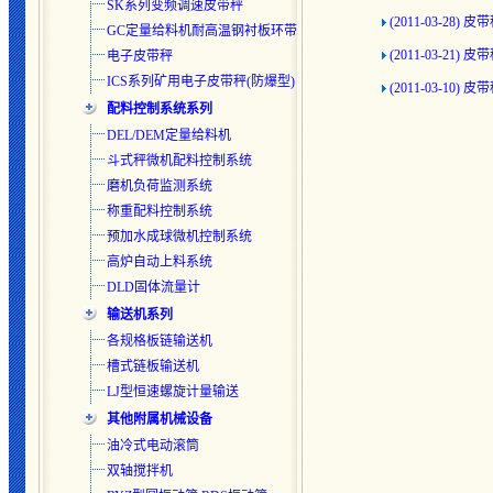
SK系列变频调速皮带秤
(2011-03-28)
皮带
GC定量给料机耐高温钢衬板环带
(2011-03-21)
皮带
电子皮带秤
ICS系列矿用电子皮带秤(防爆型)
(2011-03-10)
皮带
配料控制系统系列
DEL/DEM定量给料机
斗式秤微机配料控制系统
磨机负荷监测系统
称重配料控制系统
预加水成球微机控制系统
高炉自动上料系统
DLD固体流量计
输送机系列
各规格板链输送机
槽式链板输送机
LJ型恒速螺旋计量输送
其他附属机械设备
油冷式电动滚筒
双轴搅拌机