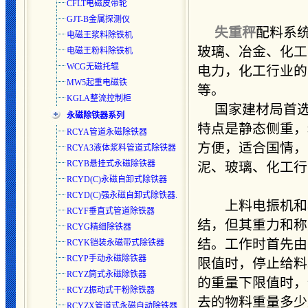
CFLT电磁皮带轮
GJT-B金属探测仪
失重秤
配料系
电磁王浆料除铁机
玻璃、冶金、化工
电磁王粉料除铁机
WCG无磁托辊
电力，化工行业的
MW5起重电磁铁
等。
KGLA整流控制柜
国家建材局首
永磁除铁器系列
特点是静态侧重，
RCYA管道永磁除铁器
方便，适合国情，
RCYA3液体浆料管道式除铁器
RCYB悬挂式永磁除铁器
泥、玻璃、化工行
RCYD(C)永磁自卸式除铁器
RCYD(C)强永磁自卸式除铁器.
上料电振机和称
RCYF垂直式管道除铁器
结，但其重力和称
RCYG精细除铁器
结。工作时首先由
RCYK铠装永磁带式除铁器
RCYP手动永磁除铁器
限值时，停止给料
RCYZ筒式永磁除铁器
的重量下限值时，
RCYZ振动式干粉除铁器
去的物料重量多少
RCYZX管道式永磁自动除铁器