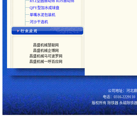
RYZ型圆振动筛 RDS振动筛
QPY型加水成球盘
单嘴水泥包装机
河沙干选机
昌盛机械慧聪网
昌盛机械企博网
昌盛机械马可波罗网
昌盛机械一呼百应网
公司地址：河北廊
电话：0316-2229110 
版权所有 除铁器 永磁除铁