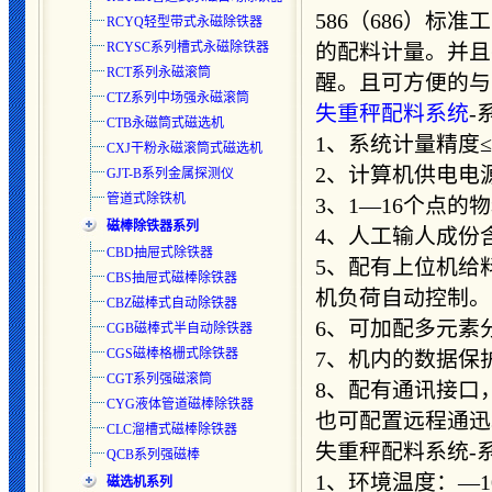
586（686）标
RCYQ轻型带式永磁除铁器
RCYSC系列槽式永磁除铁器
的配料计量。并且
RCT系列永磁滚筒
醒。且可方便的与
CTZ系列中场强永磁滚筒
失重秤配料系统
-
CTB永磁筒式磁选机
1、系统计量精度≤±
CXJ干粉永磁滚筒式磁选机
2、计算机供电电源：22
GJT-B系列金属探测仪
管道式除铁机
3、1—16个点的
磁棒除铁器系列
4、人工输人成份
CBD抽屉式除铁器
5、配有上位机给
CBS抽屉式磁棒除铁器
机负荷自动控制。
CBZ磁棒式自动除铁器
6、可加配多元素
CGB磁棒式半自动除铁器
CGS磁棒格栅式除铁器
7、机内的数据保
CGT系列强磁滚筒
8、配有通讯接口
CYG液体管道磁棒除铁器
也可配置远程通迅
CLC溜槽式磁棒除铁器
失重秤配料系统-
QCB系列强磁棒
1、环境温度：—1
磁选机系列