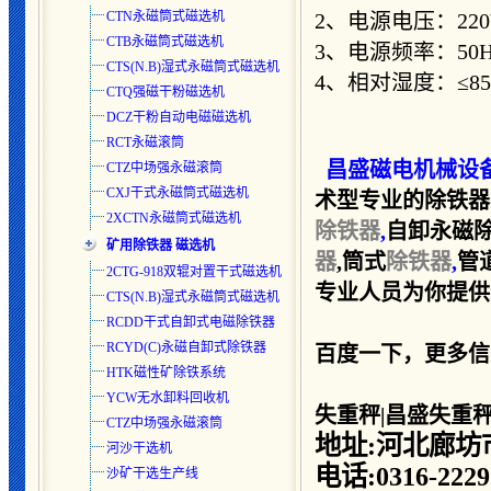
CTN永磁筒式磁选机
2、电源电压：220
CTB永磁筒式磁选机
3、电源频率：50H
CTS(N.B)湿式永磁筒式磁选
机
4、相对湿度：≤8
CTQ强磁干粉磁选机
DCZ干粉自动电磁磁选机
RCT永磁滚筒
昌盛磁电机械设
CTZ中场强永磁滚筒
CXJ干式永磁筒式磁选机
术型专业的除铁器
2XCTN永磁筒式磁选机
除铁器
,
自卸永磁除
矿用除铁器 磁选机
器
,筒式
除铁器
,
管
2CTG-918双辊对置干式磁选机
专业人员为你提供新报
CTS(N.B)湿式永磁筒式磁选
机
RCDD干式自卸式电磁除铁器
RCYD(C)永磁自卸式除铁器
百度一下，更多信
HTK磁性矿除铁系统
YCW无水卸料回收机
失重秤|昌盛失重
CTZ中场强永磁滚筒
地址:河北廊坊
河沙干选机
电话:0316-2229
沙矿干选生产线